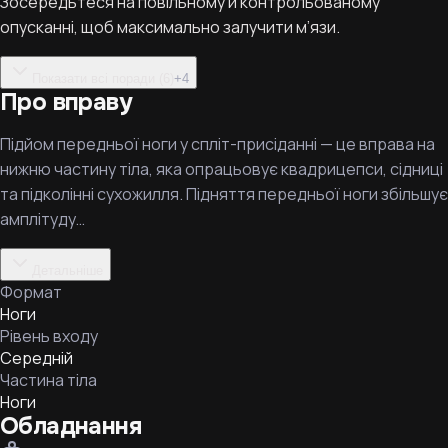
Зосередьтеся на повільному й контрольованому
опусканні, щоб максимально залучити м’язи.
Показати всі поради (6)
+
4
Про вправу
Підйом передньої ноги у спліт-присіданні — це вправа на
нижню частину тіла, яка опрацьовує квадрицепси, сідниці
та підколінні сухожилля. Підняття передньої ноги збільшує
амплітуду…
Детальніше
Формат
Ноги
Рівень входу
Середній
Частина тіла
Ноги
Обладнання