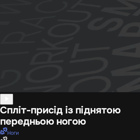
Спліт-присід із піднятою
передньою ногою
Ноги