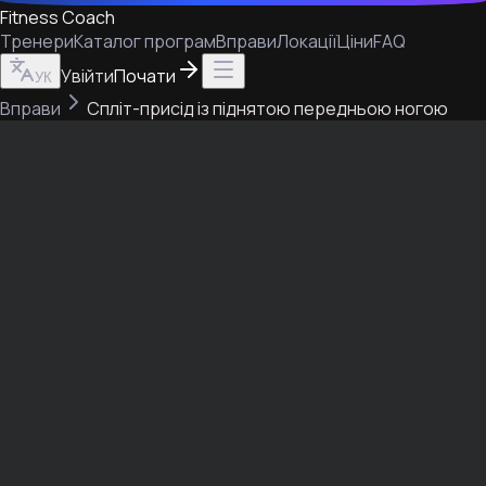
Fitness Coach
Тренери
Каталог програм
Вправи
Локації
Ціни
FAQ
Увійти
Почати
УК
Вправи
Спліт-присід із піднятою передньою ногою