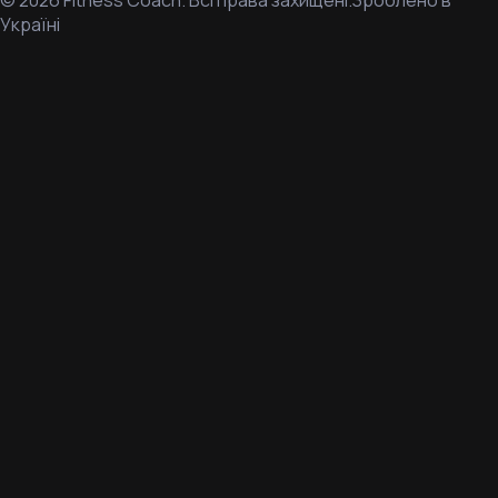
©
2026
Fitness Coach.
Всі права захищені.
Зроблено в
Україні