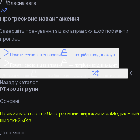
Власна вага
Прогресивне навантаження
Завершіть тренування з цією вправою, щоб побачити
прогрес
Почати сесію з цієї вправи
— потрібен вхід в акаунт
Почати сесію з цієї вправи
— потрібен вхід в акаунт
До тренування
— потрібен вхід в акаунт
Знайти заміну
Назад у каталог
М'язові групи
Основні
Прямий м'яз стегна
Латеральний широкий м'яз
Медіальний
широкий м'яз
Допоміжні