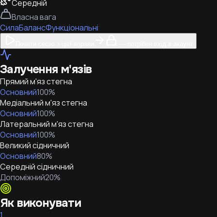
Середній
Власна вага
Сила
Баланс
Функціональні
Почати сесію з цієї вправи
— потрібен вхід в акаунт
Залучення м'язів
Прямий м'яз стегна
Основний
100
%
Медіальний м'яз стегна
Основний
100
%
Латеральний м'яз стегна
Основний
100
%
Великий сідничний
Основний
80
%
Середній сідничний
Допоміжний
20
%
Як виконувати
1