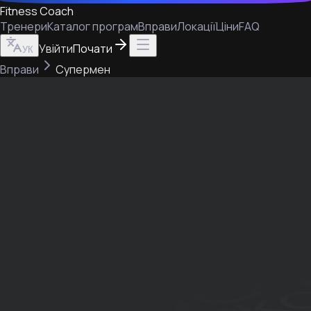
Fitness Coach
Тренери
Каталог програм
Вправи
Локації
Ціни
FAQ
Увійти
Почати
УК
Вправи
Супермен