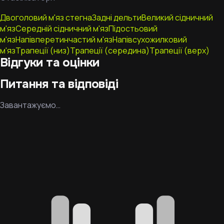
Двоголовий м'яз стегна
Задні дельти
Великий сідничний
м'яз
Середній сідничний м'яз
Підостьовий
м'яз
Напівперетинчастий м'яз
Напівсухожилковий
м'яз
Трапеції (низ)
Трапеції (середина)
Трапеції (верх)
Відгуки та оцінки
Питання та відповіді
Завантажуємо…