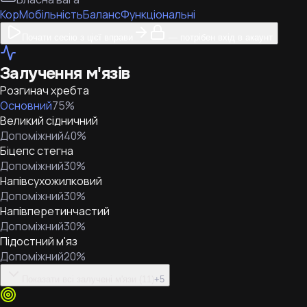
Кор
Мобільність
Баланс
Функціональні
Почати сесію з цієї вправи
— потрібен вхід в акаунт
Залучення м'язів
Розгинач хребта
Основний
75
%
Великий сідничний
Допоміжний
40
%
Біцепс стегна
Допоміжний
30
%
Напівсухожилковий
Допоміжний
30
%
Напівперетинчастий
Допоміжний
30
%
Підостний м'яз
Допоміжний
20
%
Показати всі залучені м'язи (11)
+
5