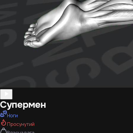
Супермен
Ноги
Просунутий
Власна вага