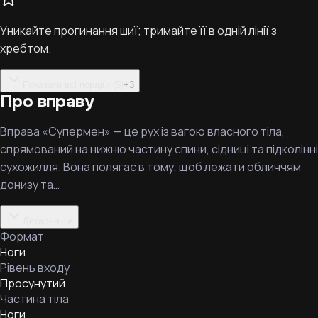
Уникайте прогинання шиї; тримайте її в одній лінії з
хребтом.
Показати всі поради (5)
+
3
Про вправу
Вправа «Супермен» — це рух із вагою власного тіла,
спрямований на нижню частину спини, сідниці та підколінні
сухожилля. Вона полягає в тому, щоб лежати обличчям
донизу та…
Детальніше
Формат
Ноги
Рівень входу
Просунутий
Частина тіла
Ноги