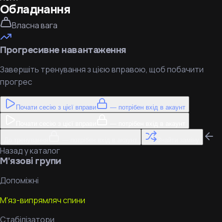
Обладнання
Власна вага
Прогресивне навантаження
Завершіть тренування з цією вправою, щоб побачити
прогрес
Почати сесію з цієї вправи
— потрібен вхід в акаунт
Почати сесію з цієї вправи
— потрібен вхід в акаунт
До тренування
— потрібен вхід в акаунт
Знайти заміну
Назад у каталог
М'язові групи
Допоміжні
М'яз-випрямляч спини
Стабілізатори