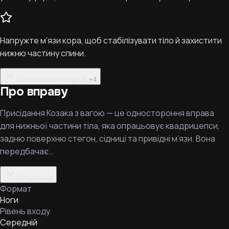
Напружте м’язи кора, щоб стабілізувати тіло й захистити
нижню частину спини.
Показати всі поради (6)
+
4
Про вправу
Присідання Козака з вагою — це одностороння вправа
для нижньої частини тіла, яка опрацьовує квадрицепси,
задню поверхню стегон, сідниці та привідні м’язи. Вона
передбачає…
Детальніше
Формат
Ноги
Рівень входу
Середній