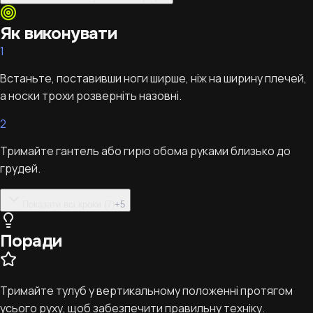
Як виконувати
1
Встаньте, поставивши ноги ширше, ніж на ширину плечей,
а носки трохи розверніть назовні.
2
Тримайте гантель або гирю обома руками близько до
грудей.
Показати всі кроки (7)
+
5
Поради
Тримайте тулуб у вертикальному положенні протягом
усього руху, щоб забезпечити правильну техніку.