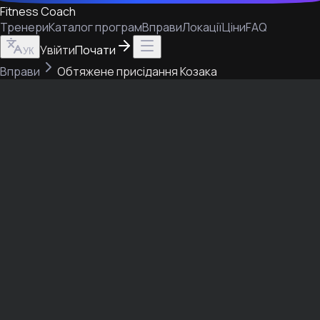
Fitness Coach
Тренери
Каталог програм
Вправи
Локації
Ціни
FAQ
Увійти
Почати
УК
Вправи
Обтяжене присідання Козака