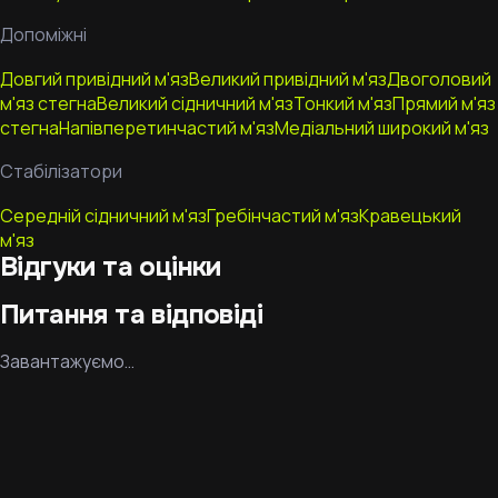
Допоміжні
Довгий привідний м'яз
Великий привідний м'яз
Двоголовий
м'яз стегна
Великий сідничний м'яз
Тонкий м'яз
Прямий м'яз
стегна
Напівперетинчастий м'яз
Медіальний широкий м'яз
Стабілізатори
Середній сідничний м'яз
Гребінчастий м'яз
Кравецький
м'яз
Відгуки та оцінки
Питання та відповіді
Завантажуємо…