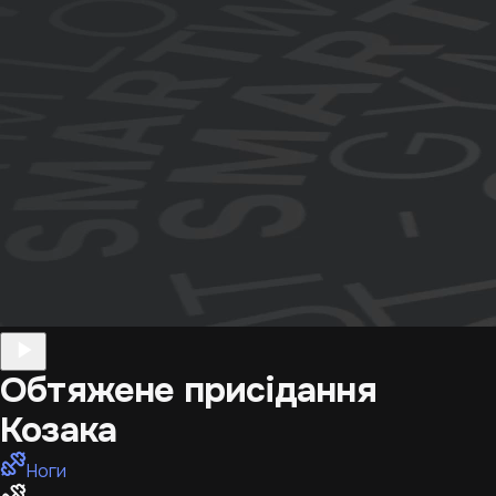
Обтяжене присідання
Козака
Ноги