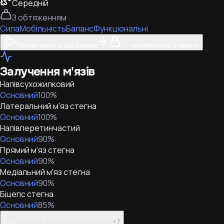
Середній
З обтяженням
Сила
Мобільність
Баланс
Функціональні
Почати сесію з цієї вправи
— потрібен вхід в акаунт
Залучення м'язів
Напівсухожилковий
Основний
100
%
Латеральний м'яз стегна
Основний
100
%
Напівперетинчастий
Основний
90
%
Прямий м'яз стегна
Основний
90
%
Медіальний м'яз стегна
Основний
90
%
Біцепс стегна
Основний
85
%
Показати всі залучені м'язи (13)
+
7