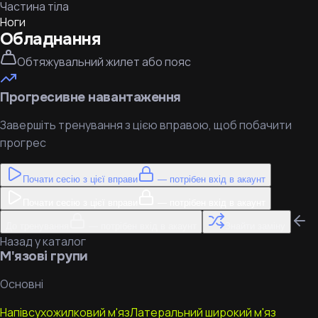
Частина тіла
Ноги
Обладнання
Обтяжувальний жилет або пояс
Прогресивне навантаження
Завершіть тренування з цією вправою, щоб побачити
прогрес
Почати сесію з цієї вправи
— потрібен вхід в акаунт
Почати сесію з цієї вправи
— потрібен вхід в акаунт
До тренування
— потрібен вхід в акаунт
Знайти заміну
Назад у каталог
М'язові групи
Основні
Напівсухожилковий м'яз
Латеральний широкий м'яз