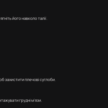
ягніть його навколо талії.
щоб захистити плечові суглоби.
тажувати грудні м’язи.