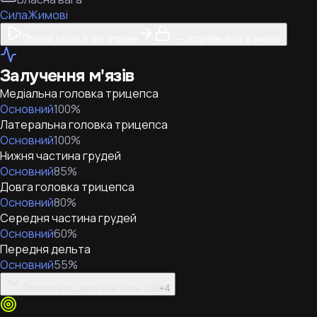
Сила
Жимові
Почати сесію з цієї вправи
— потрібен вхід в акаунт
Залучення м'язів
Медіальна головка трицепса
Основний
100
%
Латеральна головка трицепса
Основний
100
%
Нижня частина грудей
Основний
85
%
Довга головка трицепса
Основний
80
%
Середня частина грудей
Основний
60
%
Передня дельта
Основний
55
%
Показати всі залучені м'язи (10)
+
4