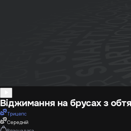
Віджимання на брусах з об
Трицепс
Середній
Власна вага