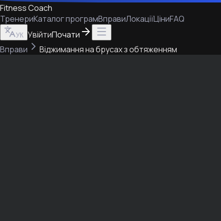
Fitness Coach
Тренери
Каталог програм
Вправи
Локації
Ціни
FAQ
Увійти
Почати
УК
Вправи
Віджимання на брусах з обтяженням