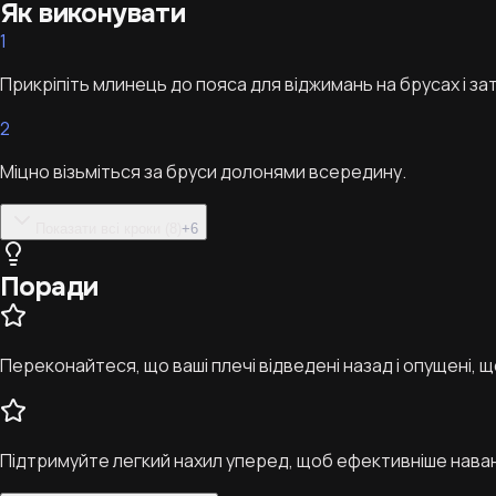
Як виконувати
1
Прикріпіть млинець до пояса для віджимань на брусах і зат
2
Міцно візьміться за бруси долонями всередину.
Показати всі кроки (8)
+
6
Поради
Переконайтеся, що ваші плечі відведені назад і опущені, 
Підтримуйте легкий нахил уперед, щоб ефективніше наван