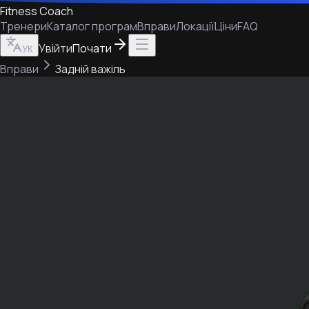
Fitness Coach
Тренери
Каталог програм
Вправи
Локації
Ціни
FAQ
Увійти
Почати
УК
Вправи
Задній важіль