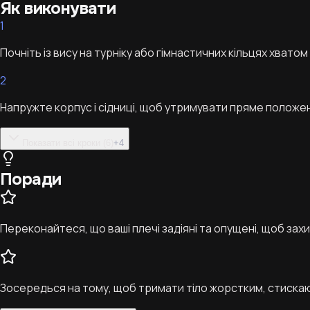
Як виконувати
1
Почніть із вису на турніку або гімнастичних кільцях хватом
2
Напружте корпус і сідниці, щоб утримувати пряме положен
Показати всі кроки (6)
+
4
Поради
Переконайтеся, що ваші плечі задіяні та опущені, щоб зах
Зосередься на тому, щоб тримати тіло жорстким, стискаю