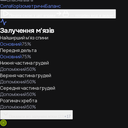
Сила
Кор
Ізометричні
Баланс
Почати сесію з цієї вправи
— потрібен вхід в акаунт
Залучення м'язів
Найширший м'яз спини
Основний
75
%
Передня дельта
Основний
75
%
Нижня частина грудей
Допоміжний
50
%
Верхня частина грудей
Допоміжний
50
%
Середня частина грудей
Допоміжний
50
%
Розгинач хребта
Допоміжний
50
%
Показати всі залучені м'язи (23)
+
17