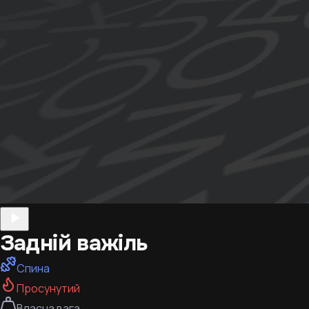
Задній важіль
Спина
Просунутий
Власна вага