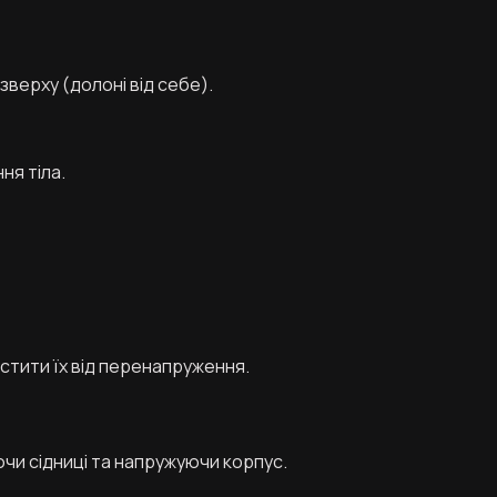
 зверху (долоні від себе).
ня тіла.
истити їх від перенапруження.
чи сідниці та напружуючи корпус.