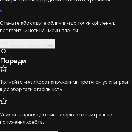
2
Станьте або сядьте обличчям до точки кріплення,
поставивши ноги на ширині плечей.
Показати всі кроки (8)
+
6
Поради
Тримайте м’язи кора напруженими протягом усієї вправи,
щоб зберігати стабільність.
Уникайте прогину в спині; зберігайте нейтральне
положення хребта.