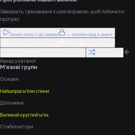
Завершіть тренування з цією вправою, щоб побачити
прогрес
Почати сесію з цієї вправи
— потрібен вхід в акаунт
Почати сесію з цієї вправи
— потрібен вхід в акаунт
До тренування
— потрібен вхід в акаунт
Знайти заміну
Назад у каталог
М'язові групи
Основні
Найширші м'язи спини
Допоміжні
Великий круглий м'яз
Стабілізатори