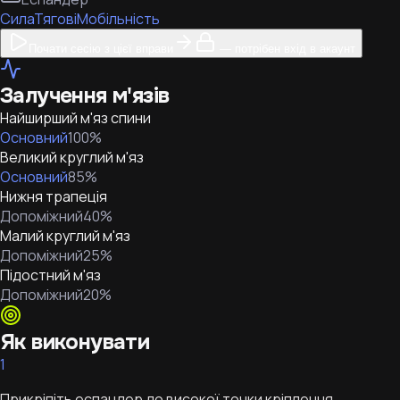
Сила
Тягові
Мобільність
Почати сесію з цієї вправи
— потрібен вхід в акаунт
Залучення м'язів
Найширший м'яз спини
Основний
100
%
Великий круглий м'яз
Основний
85
%
Нижня трапеція
Допоміжний
40
%
Малий круглий м'яз
Допоміжний
25
%
Підостний м'яз
Допоміжний
20
%
Як виконувати
1
Прикріпіть еспандер до високої точки кріплення.