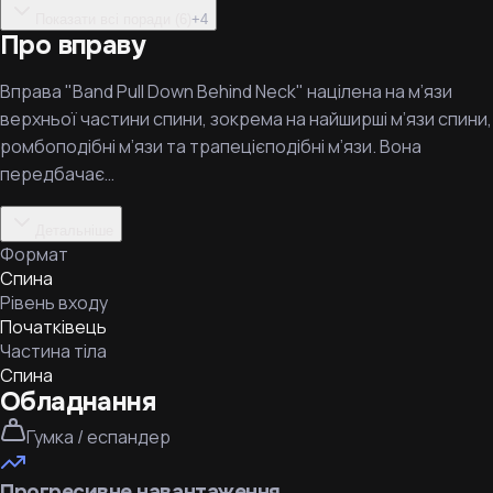
Показати всі поради (6)
+
4
Про вправу
Вправа "Band Pull Down Behind Neck" націлена на м’язи
верхньої частини спини, зокрема на найширші м’язи спини,
ромбоподібні м’язи та трапецієподібні м’язи. Вона
передбачає…
Детальніше
Формат
Спина
Рівень входу
Початківець
Частина тіла
Спина
Обладнання
Гумка / еспандер
Прогресивне навантаження