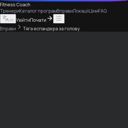
Fitness Coach
Тренери
Каталог програм
Вправи
Локації
Ціни
FAQ
Увійти
Почати
УК
Вправи
Тяга еспандера за голову