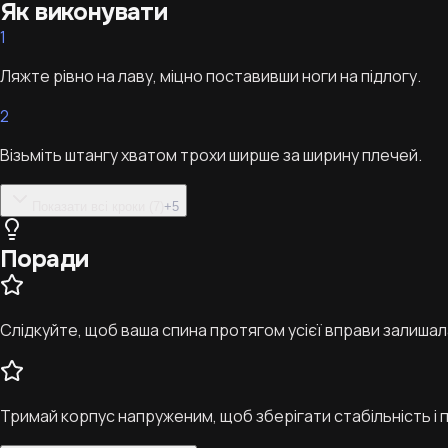
Як виконувати
1
Ляжте рівно на лаву, міцно поставивши ноги на підлогу.
2
Візьміть штангу хватом трохи ширше за ширину плечей.
Показати всі кроки (7)
+
5
Поради
Слідкуйте, щоб ваша спина протягом усієї вправи залишал
Тримай корпус напруженим, щоб зберігати стабільність і п