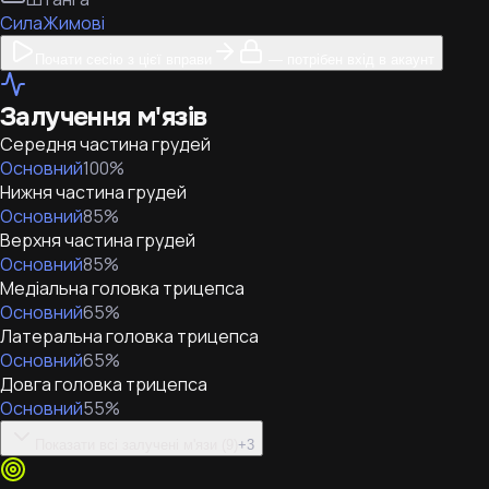
Сила
Жимові
Почати сесію з цієї вправи
— потрібен вхід в акаунт
Залучення м'язів
Середня частина грудей
Основний
100
%
Нижня частина грудей
Основний
85
%
Верхня частина грудей
Основний
85
%
Медіальна головка трицепса
Основний
65
%
Латеральна головка трицепса
Основний
65
%
Довга головка трицепса
Основний
55
%
Показати всі залучені м'язи (9)
+
3