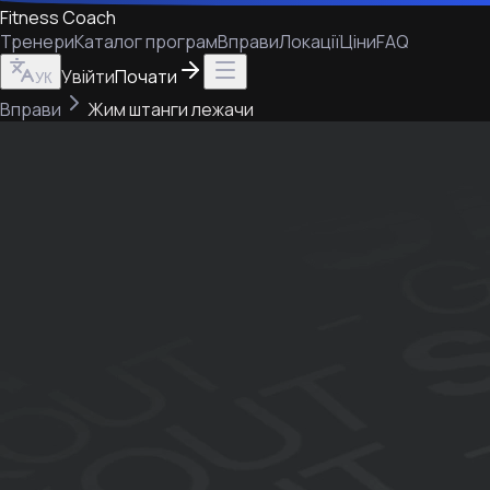
Fitness Coach
Тренери
Каталог програм
Вправи
Локації
Ціни
FAQ
Увійти
Почати
УК
Вправи
Жим штанги лежачи