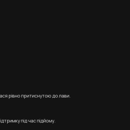
ася рівно притиснутою до лави.
ідтримку під час підйому.