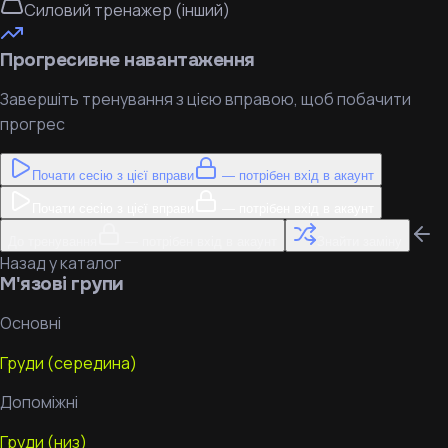
Силовий тренажер (інший)
Прогресивне навантаження
Завершіть тренування з цією вправою, щоб побачити
прогрес
Почати сесію з цієї вправи
— потрібен вхід в акаунт
Почати сесію з цієї вправи
— потрібен вхід в акаунт
До тренування
— потрібен вхід в акаунт
Знайти заміну
Назад у каталог
М'язові групи
Основні
Груди (середина)
Допоміжні
Груди (низ)