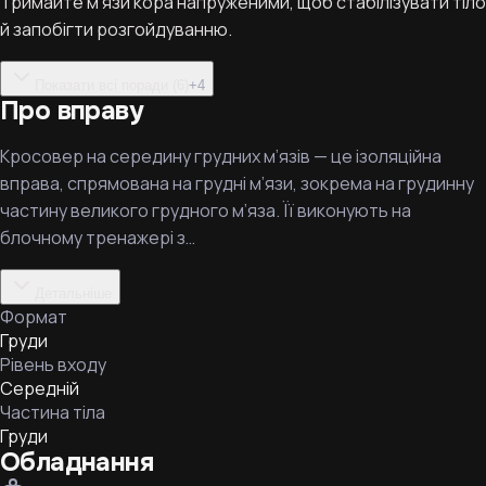
Тримайте м’язи кора напруженими, щоб стабілізувати тіло
й запобігти розгойдуванню.
Показати всі поради (6)
+
4
Про вправу
Кросовер на середину грудних м’язів — це ізоляційна
вправа, спрямована на грудні м’язи, зокрема на грудинну
частину великого грудного м’яза. Її виконують на
блочному тренажері з…
Детальніше
Формат
Груди
Рівень входу
Середній
Частина тіла
Груди
Обладнання