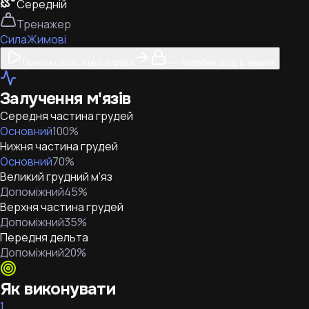
Середній
Тренажер
Сила
Жимові
Почати сесію з цієї вправи
— потрібен вхід в акаунт
Залучення м'язів
Середня частина грудей
Основний
100
%
Нижня частина грудей
Основний
70
%
Великий грудний м'яз
Допоміжний
45
%
Верхня частина грудей
Допоміжний
35
%
Передня дельта
Допоміжний
20
%
Як виконувати
1