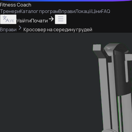
Fitness Coach
Тренери
Каталог програм
Вправи
Локації
Ціни
FAQ
Увійти
Почати
УК
Вправи
Кросовер на середину грудей