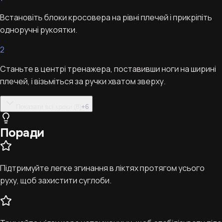
Встановіть блоки кросовера на рівні плечей і прикріпіть
одноручні рукоятки.
2
Станьте в центрі тренажера, поставивши ноги на ширині
плечей, і візьміться за ручки хватом зверху.
Показати всі кроки (8)
+
6
Поради
Підтримуйте легке згинання в ліктях протягом усього
руху, щоб захистити суглоби.