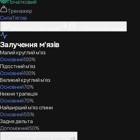
Початковий
Тренажер
Сила
Тягові
Почати сесію з цієї вправи
— потрібен вхід в акаунт
Залучення м'язів
Малий круглий м'яз
Основний
100
%
Підостний м'яз
Основний
100
%
Великий круглий м'яз
Основний
70
%
Нижня трапеція
Основний
70
%
Найширший м'яз спини
Основний
55
%
Задня дельта
Допоміжний
50
%
Показати всі залучені м'язи (14)
+
8