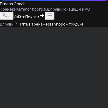
Fitness Coach
Тренери
Каталог програм
Вправи
Локації
Ціни
FAQ
Увійти
Почати
УК
Вправи
Тяга в тренажері з упором грудьми