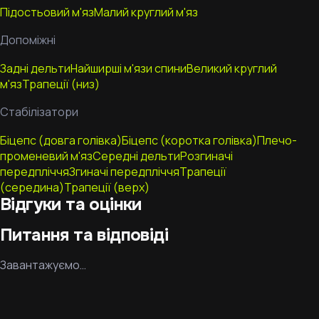
Підостьовий м'яз
Малий круглий м'яз
Допоміжні
Задні дельти
Найширші м'язи спини
Великий круглий
м'яз
Трапеції (низ)
Стабілізатори
Біцепс (довга голівка)
Біцепс (коротка голівка)
Плечо-
променевий м'яз
Середні дельти
Розгиначі
передпліччя
Згиначі передпліччя
Трапеції
(середина)
Трапеції (верх)
Відгуки та оцінки
Питання та відповіді
Завантажуємо…