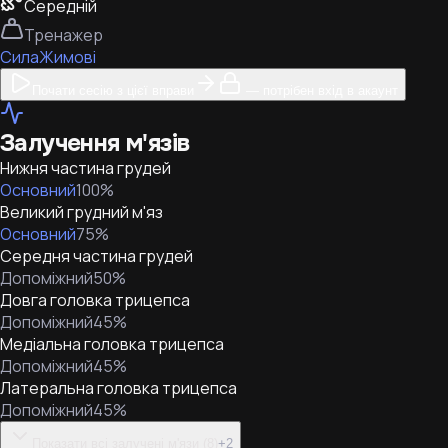
Середній
Тренажер
Сила
Жимові
Почати сесію з цієї вправи
— потрібен вхід в акаунт
Залучення м'язів
Нижня частина грудей
Основний
100
%
Великий грудний м'яз
Основний
75
%
Середня частина грудей
Допоміжний
50
%
Довга головка трицепса
Допоміжний
45
%
Медіальна головка трицепса
Допоміжний
45
%
Латеральна головка трицепса
Допоміжний
45
%
Показати всі залучені м'язи (8)
+
2