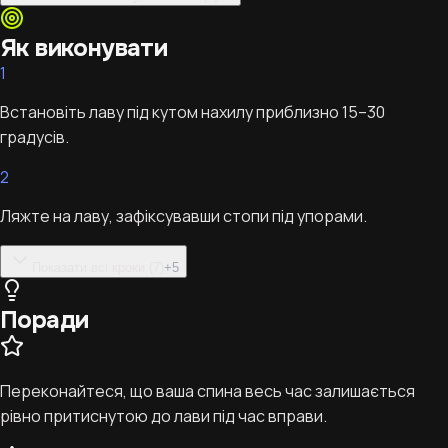
Як виконувати
1
Встановіть лаву під кутом нахилу приблизно 15–30
градусів.
2
Ляжте на лаву, зафіксувавши стопи під упорами.
Показати всі кроки (7)
+
5
Поради
Переконайтеся, що ваша спина весь час залишається
рівно притиснутою до лави під час вправи.