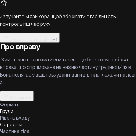
Залучайте м’язи кора, щоб зберігати стабільність і
контроль під час руху.
Показати всі поради (6)
+
4
Про вправу
Жим штанги на похилій вниз лаві — це багатосуглобова
вправа, що спрямована на нижню частину грудних м’язів.
Вона полягає у відштовхуванні ваги від тіла, лежачи на лаві
з…
Детальніше
Формат
Груди
Рівень входу
Середній
Частина тіла