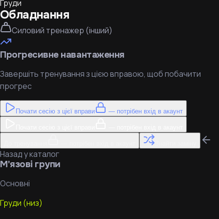
Груди
Обладнання
Силовий тренажер (інший)
Прогресивне навантаження
Завершіть тренування з цією вправою, щоб побачити
прогрес
Почати сесію з цієї вправи
— потрібен вхід в акаунт
Почати сесію з цієї вправи
— потрібен вхід в акаунт
До тренування
— потрібен вхід в акаунт
Знайти заміну
Назад у каталог
М'язові групи
Основні
Груди (низ)