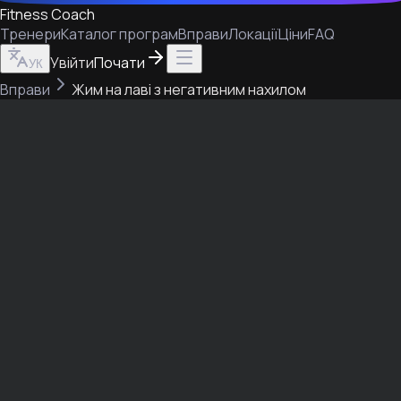
Fitness Coach
Тренери
Каталог програм
Вправи
Локації
Ціни
FAQ
Увійти
Почати
УК
Вправи
Жим на лаві з негативним нахилом