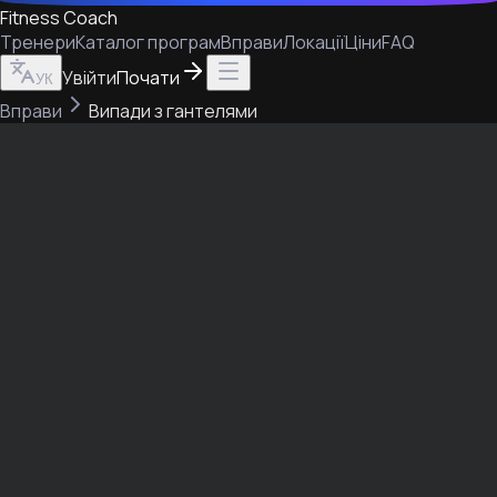
Fitness Coach
Тренери
Каталог програм
Вправи
Локації
Ціни
FAQ
Увійти
Почати
УК
Вправи
Випади з гантелями