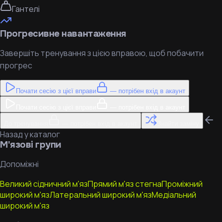
Гантелі
Прогресивне навантаження
Завершіть тренування з цією вправою, щоб побачити
прогрес
Почати сесію з цієї вправи
— потрібен вхід в акаунт
Почати сесію з цієї вправи
— потрібен вхід в акаунт
До тренування
— потрібен вхід в акаунт
Знайти заміну
Назад у каталог
М'язові групи
Допоміжні
Великий сідничний м'яз
Прямий м'яз стегна
Проміжний
широкий м'яз
Латеральний широкий м'яз
Медіальний
широкий м'яз