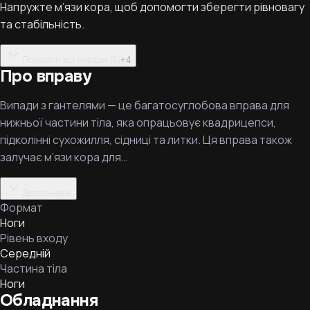
Напружте м’язи кора, щоб допомогти зберегти рівновагу
та стабільність.
Показати всі поради (6)
+
4
Про вправу
Випади з гантелями — це багатосуглобова вправа для
нижньої частини тіла, яка опрацьовує квадрицепси,
підколінні сухожилля, сідниці та литки. Ця вправа також
залучає м’язи кора для…
Детальніше
Формат
Ноги
Рівень входу
Середній
Частина тіла
Ноги
Обладнання