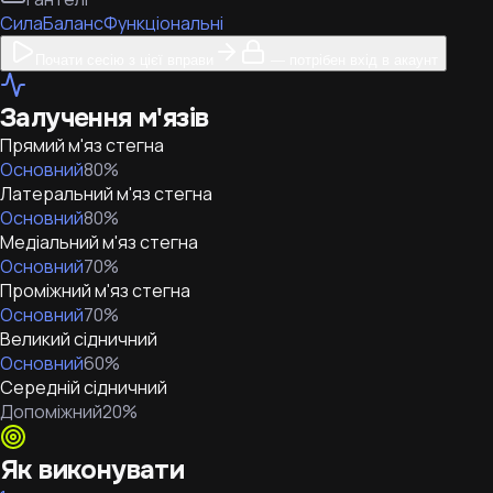
Сила
Баланс
Функціональні
Почати сесію з цієї вправи
— потрібен вхід в акаунт
Залучення м'язів
Прямий м'яз стегна
Основний
80
%
Латеральний м'яз стегна
Основний
80
%
Медіальний м'яз стегна
Основний
70
%
Проміжний м'яз стегна
Основний
70
%
Великий сідничний
Основний
60
%
Середній сідничний
Допоміжний
20
%
Як виконувати