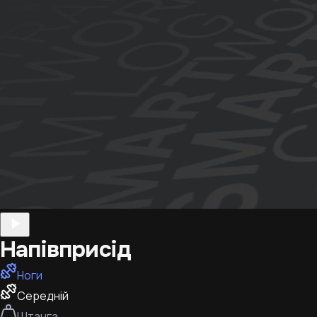
Напівприсід
Ноги
Середній
Штанга