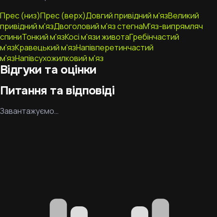
Прес (низ)
Прес (верх)
Довгий привідний м'яз
Великий
привідний м'яз
Двоголовий м'яз стегна
М'яз-випрямляч
спини
Тонкий м'яз
Косі м'язи живота
Гребінчастий
м'яз
Кравецький м'яз
Напівперетинчастий
м'яз
Напівсухожилковий м'яз
Відгуки та оцінки
Питання та відповіді
Завантажуємо…