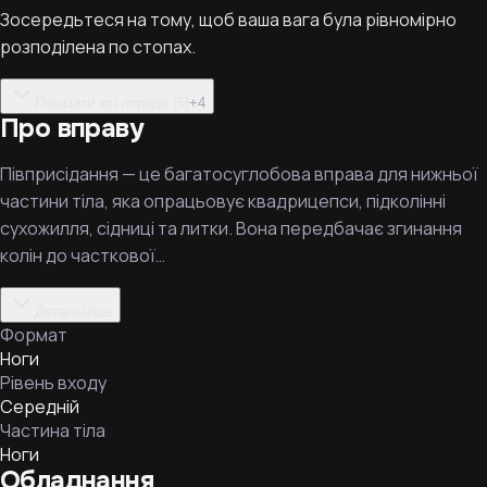
Зосередьтеся на тому, щоб ваша вага була рівномірно
розподілена по стопах.
Показати всі поради (6)
+
4
Про вправу
Півприсідання — це багатосуглобова вправа для нижньої
частини тіла, яка опрацьовує квадрицепси, підколінні
сухожилля, сідниці та литки. Вона передбачає згинання
колін до часткової…
Детальніше
Формат
Ноги
Рівень входу
Середній
Частина тіла
Ноги
Обладнання