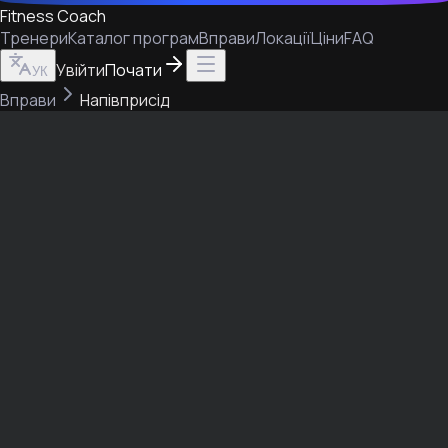
Fitness Coach
Тренери
Каталог програм
Вправи
Локації
Ціни
FAQ
Увійти
Почати
УК
Вправи
Напівприсід