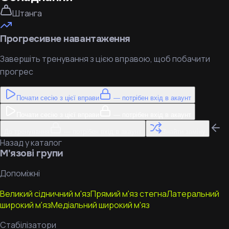
Штанга
Прогресивне навантаження
Завершіть тренування з цією вправою, щоб побачити
прогрес
Почати сесію з цієї вправи
— потрібен вхід в акаунт
Почати сесію з цієї вправи
— потрібен вхід в акаунт
До тренування
— потрібен вхід в акаунт
Знайти заміну
Назад у каталог
М'язові групи
Допоміжні
Великий сідничний м'яз
Прямий м'яз стегна
Латеральний
широкий м'яз
Медіальний широкий м'яз
Стабілізатори