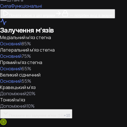
Сила
Функціональні
Почати сесію з цієї вправи
— потрібен вхід в акаунт
Залучення м'язів
Медіальний м'яз стегна
Основний
85
%
Латеральний м'яз стегна
Основний
75
%
Прямий м'яз стегна
Основний
65
%
Великий сідничний
Основний
55
%
Кравецький м'яз
Допоміжний
20
%
Тонкий м'яз
Допоміжний
10
%
Показати всі залучені м'язи (16)
+
10