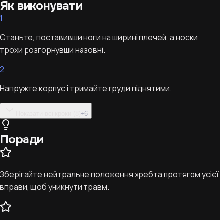
Як виконувати
1
Станьте, поставивши ноги на ширині плечей, а носки
трохи розгорнувши назовні.
2
Напружте корпус і тримайте груди піднятими.
Показати всі кроки (8)
+
6
Поради
Зберігайте нейтральне положення хребта протягом усієї
вправи, щоб уникнути травм.