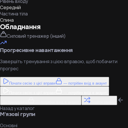
Рівень входу
Середній
Частина тіла
Спина
Обладнання
Силовий тренажер (інший)
Прогресивне навантаження
Завершіть тренування з цією вправою, щоб побачити
прогрес
Почати сесію з цієї вправи
— потрібен вхід в акаунт
Почати сесію з цієї вправи
— потрібен вхід в акаунт
До тренування
— потрібен вхід в акаунт
Знайти заміну
Назад у каталог
М'язові групи
Основні