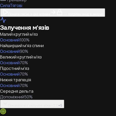
Сила
Тягові
Почати сесію з цієї вправи
— потрібен вхід в акаунт
Залучення м'язів
Малий круглий м'яз
Основний
100
%
Найширший м'яз спини
Основний
90
%
Великий круглий м'яз
Основний
70
%
Підостний м'яз
Основний
70
%
Нижня трапеція
Основний
70
%
Середня дельта
Допоміжний
50
%
Показати всі залучені м'язи (11)
+
5