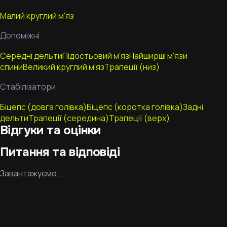
Малий круглий м'яз
Допоміжні
Середні дельти
Підостьовий м'яз
Найширші м'язи
спини
Великий круглий м'яз
Трапеції (низ)
Стабілізатори
Біцепс (довга голівка)
Біцепс (коротка голівка)
Задні
дельти
Трапеції (середина)
Трапеції (верх)
Відгуки та оцінки
Питання та відповіді
Завантажуємо…