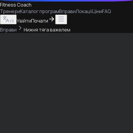
Fitness Coach
Тренери
Каталог програм
Вправи
Локації
Ціни
FAQ
Увійти
Почати
УК
Вправи
Нижня тяга важелем