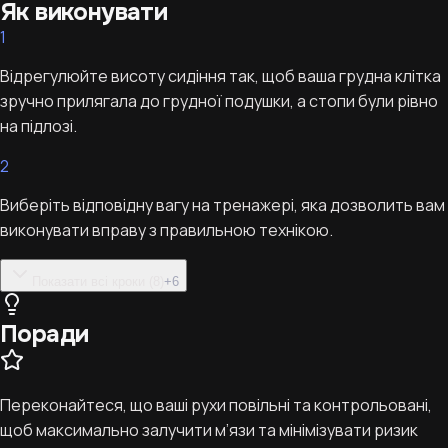
Як виконувати
1
Відрегулюйте висоту сидіння так, щоб ваша грудна клітка
зручно прилягала до грудної подушки, а стопи були рівно
на підлозі.
2
Виберіть відповідну вагу на тренажері, яка дозволить вам
виконувати вправу з правильною технікою.
Показати всі кроки (8)
+
6
Поради
Переконайтеся, що ваші рухи повільні та контрольовані,
щоб максимально залучити м’язи та мінімізувати ризик