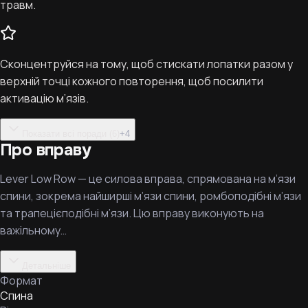
травм.
Сконцентруйся на тому, щоб стискати лопатки разом у
верхній точці кожного повторення, щоб посилити
активацію м’язів.
Показати всі поради (6)
+
4
Про вправу
Lever Low Row — це силова вправа, спрямована на м’язи
спини, зокрема найширші м’язи спини, ромбоподібні м’язи
та трапецієподібні м’язи. Цю вправу виконують на
важільному…
Детальніше
Формат
Спина