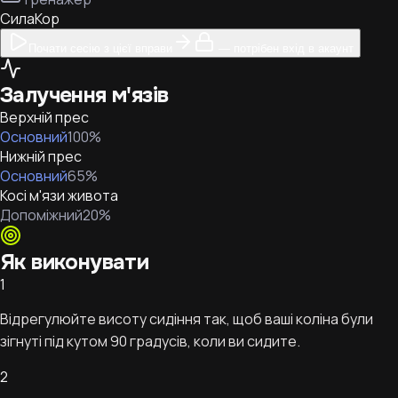
Сила
Кор
Почати сесію з цієї вправи
— потрібен вхід в акаунт
Залучення м'язів
Верхній прес
Основний
100
%
Нижній прес
Основний
65
%
Косі м'язи живота
Допоміжний
20
%
Як виконувати
1
Відрегулюйте висоту сидіння так, щоб ваші коліна були
зігнуті під кутом 90 градусів, коли ви сидите.
2