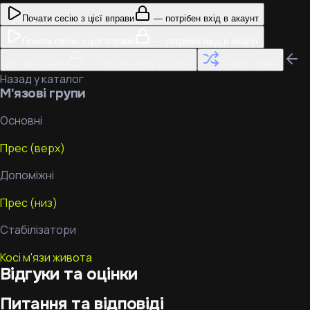
Почати сесію з цієї вправи
— потрібен вхід в акаунт
Почати сесію з цієї вправи
— потрібен вхід в акаунт
До тренування
— потрібен вхід в акаунт
Знайти заміну
Назад у каталог
М'язові групи
Основні
Прес (верх)
Допоміжні
Прес (низ)
Стабілізатори
Косі м'язи живота
Відгуки та оцінки
Питання та відповіді