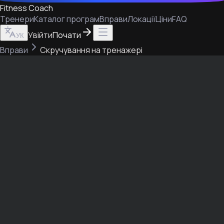
Fitness Coach
Тренери
Каталог програм
Вправи
Локації
Ціни
FAQ
Увійти
Почати
УК
Вправи
Скручування на тренажері