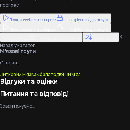
прогрес
Почати сесію з цієї вправи
— потрібен вхід в акаунт
Почати сесію з цієї вправи
— потрібен вхід в акаунт
До тренування
— потрібен вхід в акаунт
Знайти заміну
Назад у каталог
М'язові групи
Основні
Литковий м'яз
Камбалоподібний м'яз
Відгуки та оцінки
Питання та відповіді
Завантажуємо…