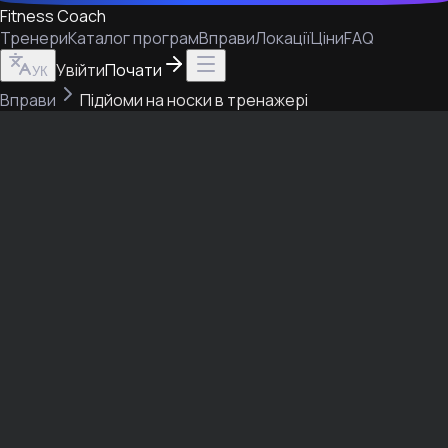
Fitness Coach
Тренери
Каталог програм
Вправи
Локації
Ціни
FAQ
Увійти
Почати
УК
Вправи
Підйоми на носки в тренажері