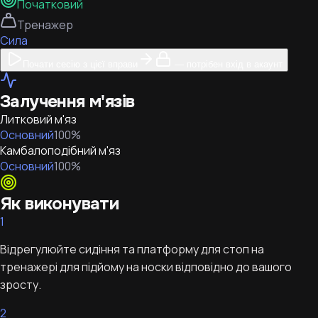
Початковий
Тренажер
Сила
Почати сесію з цієї вправи
— потрібен вхід в акаунт
Залучення м'язів
Литковий м'яз
Основний
100
%
Камбалоподібний м'яз
Основний
100
%
Як виконувати
1
Відрегулюйте сидіння та платформу для стоп на
тренажері для підйому на носки відповідно до вашого
зросту.
2