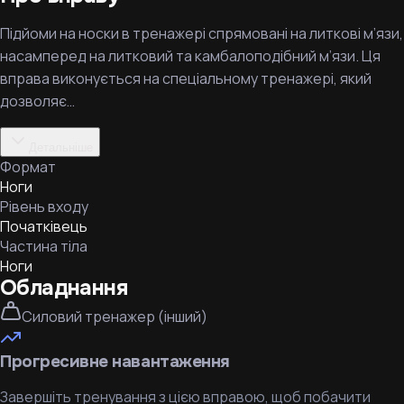
Підйоми на носки в тренажері спрямовані на литкові м’язи,
насамперед на литковий та камбалоподібний м’язи. Ця
вправа виконується на спеціальному тренажері, який
дозволяє…
Детальніше
Формат
Ноги
Рівень входу
Початківець
Частина тіла
Ноги
Обладнання
Силовий тренажер (інший)
Прогресивне навантаження
Завершіть тренування з цією вправою, щоб побачити