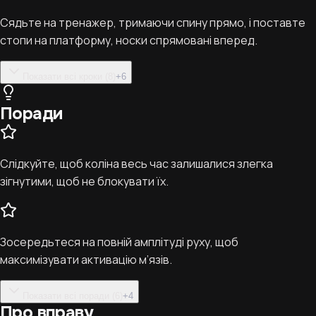
Сядьте на тренажер, тримаючи спину прямо, і поставте
стопи на платформу, носки спрямовані вперед.
Показати всі кроки (8)
+
6
Поради
Слідкуйте, щоб коліна весь час залишалися злегка
зігнутими, щоб не блокувати їх.
Зосередьтеся на повній амплітуді руху, щоб
максимізувати активацію м’язів.
Показати всі поради (6)
+
4
Про вправу