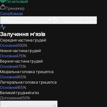
Початковий
Тренажер
Сила
Жимові
Почати сесію з цієї вправи
— потрібен вхід в акаунт
Залучення м'язів
Середня частина грудей
Основний
100
%
Нижня частина грудей
Основний
75
%
Верхня частина грудей
Основний
75
%
Медіальна головка трицепса
Основний
65
%
Латеральна головка трицепса
Основний
65
%
Великий грудний м'яз
Допоміжний
50
%
Показати всі залучені м'язи (9)
+
3