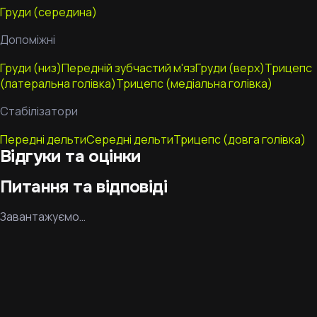
Груди (середина)
Допоміжні
Груди (низ)
Передній зубчастий м'яз
Груди (верх)
Трицепс
(латеральна голівка)
Трицепс (медіальна голівка)
Стабілізатори
Передні дельти
Середні дельти
Трицепс (довга голівка)
Відгуки та оцінки
Питання та відповіді
Завантажуємо…