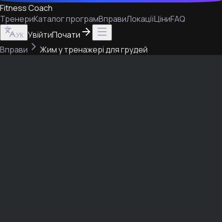
Fitness Coach
Тренери
Каталог програм
Вправи
Локації
Ціни
FAQ
Увійти
Почати
УК
Вправи
Жим у тренажері для грудей