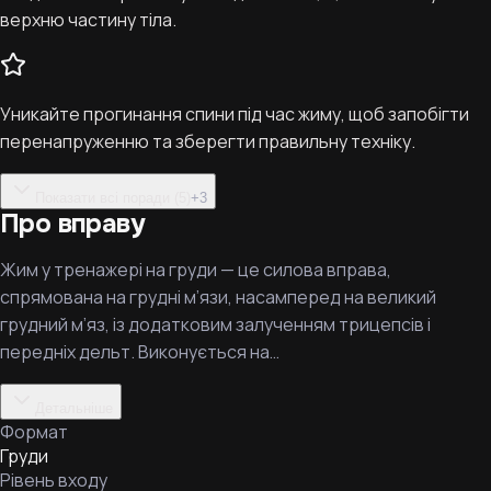
верхню частину тіла.
Уникайте прогинання спини під час жиму, щоб запобігти
перенапруженню та зберегти правильну техніку.
Показати всі поради (5)
+
3
Про вправу
Жим у тренажері на груди — це силова вправа,
спрямована на грудні м’язи, насамперед на великий
грудний м’яз, із додатковим залученням трицепсів і
передніх дельт. Виконується на…
Детальніше
Формат
Груди
Рівень входу