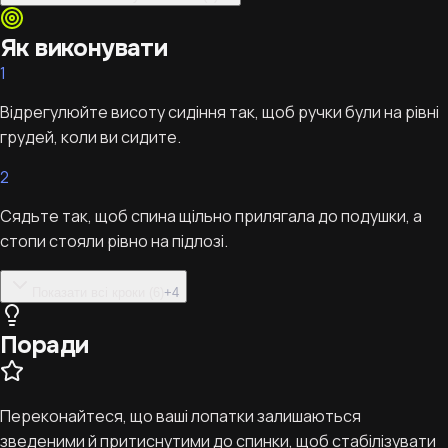
Як виконувати
1
Відрегулюйте висоту сидіння так, щоб ручки були на рівні
грудей, коли ви сидите.
2
Сядьте так, щоб спина щільно прилягала до подушки, а
стопи стояли рівно на підлозі.
Показати всі кроки (6)
+
4
Поради
Переконайтеся, що ваші лопатки залишаються
зведеними й притиснутими до спинки, щоб стабілізувати