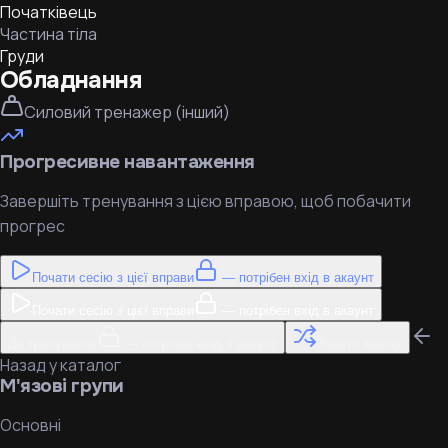
Початківець
Частина тіла
Груди
Обладнання
Силовий тренажер (інший)
Прогресивне навантаження
Завершіть тренування з цією вправою, щоб побачити
прогрес
Почати сесію з цієї вправи
— потрібен вхід в акаунт
Почати сесію з цієї вправи
— потрібен вхід в акаунт
До тренування
— потрібен вхід в акаунт
Знайти заміну
Назад у каталог
М'язові групи
Основні