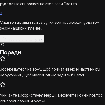
рук зручно спиралися на упор лави Скотта.
2
Сядьте та візьміться за ручки або перекладину хватом
знизу на ширині плечей.
Показати всі кроки (9)
+
7
Поради
Зосередьтеся на тому, щоб тримати верхні частини рук
нерухомими, щоб максимально задіяти біцепси.
Уникайте використання інерції; виконуйте кожен повтор
контрольованими рухами.