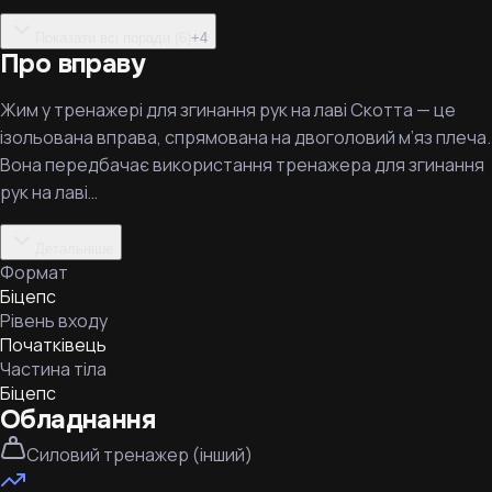
Показати всі поради (6)
+
4
Про вправу
Жим у тренажері для згинання рук на лаві Скотта — це
ізольована вправа, спрямована на двоголовий м’яз плеча.
Вона передбачає використання тренажера для згинання
рук на лаві…
Детальніше
Формат
Біцепс
Рівень входу
Початківець
Частина тіла
Біцепс
Обладнання
Силовий тренажер (інший)