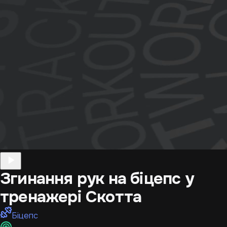
Згинання рук на біцепс у
тренажері Скотта
Біцепс