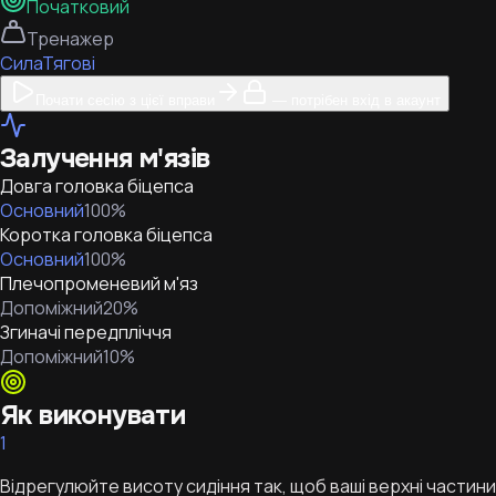
Початковий
Тренажер
Сила
Тягові
Почати сесію з цієї вправи
— потрібен вхід в акаунт
Залучення м'язів
Довга головка біцепса
Основний
100
%
Коротка головка біцепса
Основний
100
%
Плечопроменевий м'яз
Допоміжний
20
%
Згиначі передпліччя
Допоміжний
10
%
Як виконувати
1
Відрегулюйте висоту сидіння так, щоб ваші верхні частини