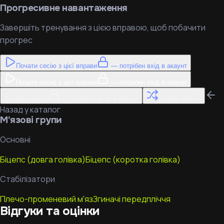
Прогресивне навантаження
Завершіть тренування з цією вправою, щоб побачити
прогрес
Почати сесію з цієї вправи
— потрібен вхід в акаунт
Почати сесію з цієї вправи
— потрібен вхід в акаунт
До тренування
— потрібен вхід в акаунт
Знайти заміну
Назад у каталог
М'язові групи
Основні
Біцепс (довга голівка)
Біцепс (коротка голівка)
Стабілізатори
Плечо-променевий м'яз
Згиначі передпліччя
Відгуки та оцінки