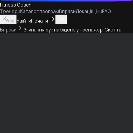
Fitness Coach
Тренери
Каталог програм
Вправи
Локації
Ціни
FAQ
Увійти
Почати
УК
Вправи
Згинання рук на біцепс у тренажері Скотта