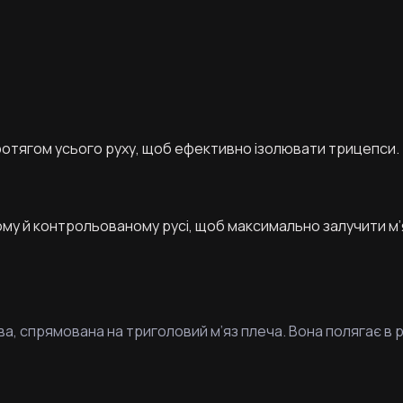
ротягом усього руху, щоб ефективно ізолювати трицепси.
ому й контрольованому русі, щоб максимально залучити м’
а, спрямована на триголовий м’яз плеча. Вона полягає в р