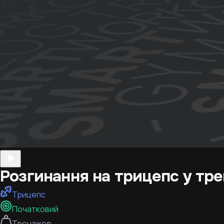
Розгинання на трицепс у тр
Трицепс
Початковий
Тренажер