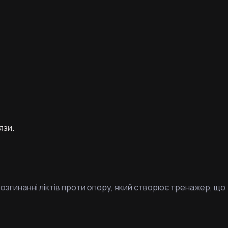
язи.
озгинанні ліктів проти опору, який створює тренажер, що