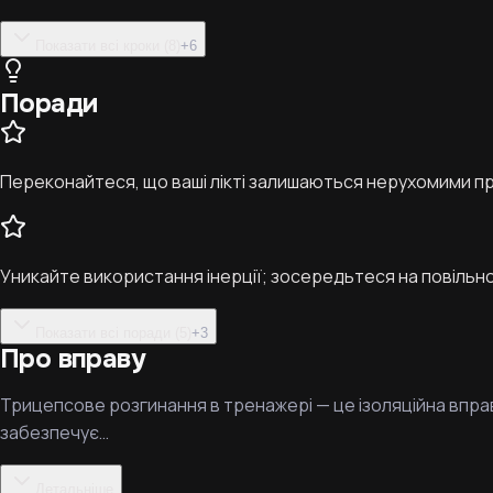
Показати всі кроки (8)
+
6
Поради
Переконайтеся, що ваші лікті залишаються нерухомими п
Уникайте використання інерції; зосередьтеся на повільн
Показати всі поради (5)
+
3
Про вправу
Трицепсове розгинання в тренажері — це ізоляційна вправ
забезпечує…
Детальніше