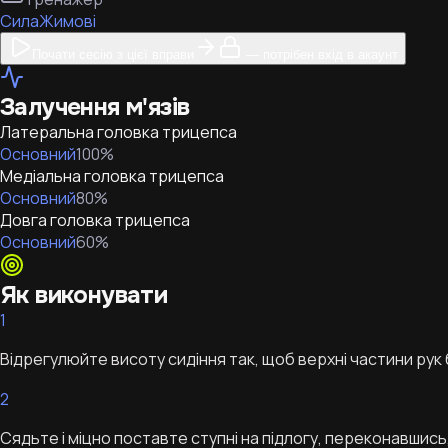
Сила
Жимові
Почати сесію з цієї вправи
— потрібен вхід в акаунт
Залучення м'язів
Латеральна головка трицепса
Основний
100
%
Медіальна головка трицепса
Основний
80
%
Довга головка трицепса
Основний
60
%
Як виконувати
1
Відрегулюйте висоту сидіння так, щоб верхні частини рук 
2
Сядьте і міцно поставте ступні на підлогу, переконавшись