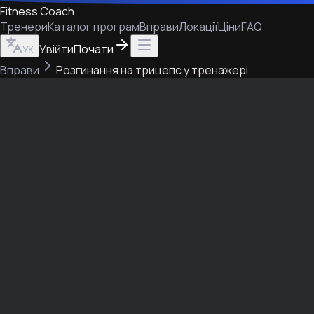
Fitness Coach
Тренери
Каталог програм
Вправи
Локації
Ціни
FAQ
Увійти
Почати
УК
Вправи
Розгинання на трицепс у тренажері