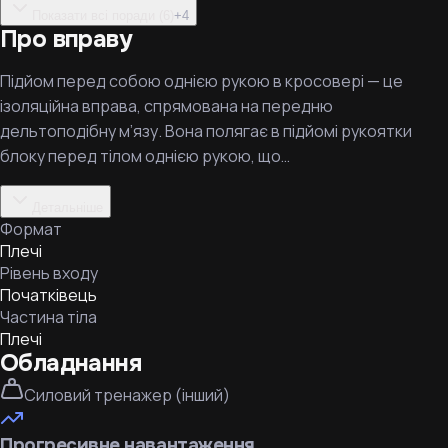
Показати всі поради (6)
+
4
Про вправу
Підйом перед собою однією рукою в кросовері — це
ізоляційна вправа, спрямована на передню
дельтоподібну м’язу. Вона полягає в підйомі рукоятки
блоку перед тілом однією рукою, що…
Детальніше
Формат
Плечі
Рівень входу
Початківець
Частина тіла
Плечі
Обладнання
Силовий тренажер (інший)
Прогресивне навантаження