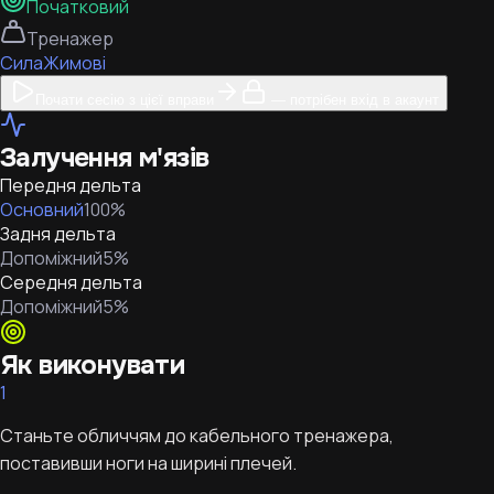
Початковий
Тренажер
Сила
Жимові
Почати сесію з цієї вправи
— потрібен вхід в акаунт
Залучення м'язів
Передня дельта
Основний
100
%
Задня дельта
Допоміжний
5
%
Середня дельта
Допоміжний
5
%
Як виконувати
1
Станьте обличчям до кабельного тренажера,
поставивши ноги на ширині плечей.