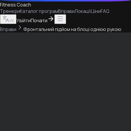
Fitness Coach
Тренери
Каталог програм
Вправи
Локації
Ціни
FAQ
Увійти
Почати
УК
Вправи
Фронтальний підйом на блоці однією рукою