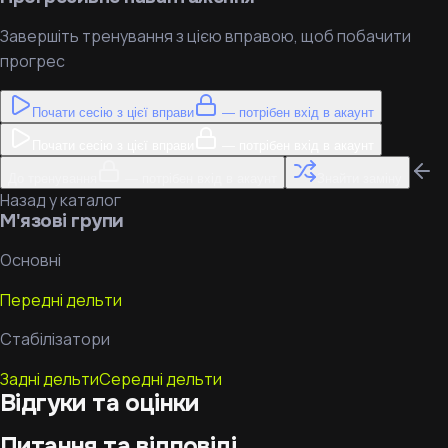
Завершіть тренування з цією вправою, щоб побачити
прогрес
Почати сесію з цієї вправи
— потрібен вхід в акаунт
Почати сесію з цієї вправи
— потрібен вхід в акаунт
До тренування
— потрібен вхід в акаунт
Знайти заміну
Назад у каталог
М'язові групи
Основні
Передні дельти
Стабілізатори
Задні дельти
Середні дельти
Відгуки та оцінки
Питання та відповіді