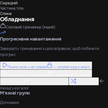
Середній
Частина тіла
Спина
Обладнання
Силовий тренажер (інший)
Прогресивне навантаження
Завершіть тренування з цією вправою, щоб побачити
прогрес
Почати сесію з цієї вправи
— потрібен вхід в акаунт
Почати сесію з цієї вправи
— потрібен вхід в акаунт
До тренування
— потрібен вхід в акаунт
Знайти заміну
Назад у каталог
М'язові групи
Допоміжні