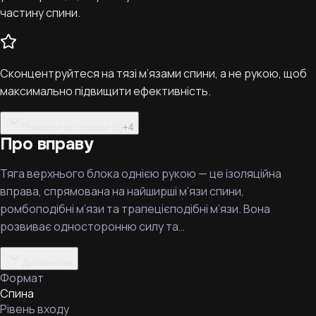
частину спини.
Сконцентруйтеся на тязі м’язами спини, а не рукою, щоб
максимально підвищити ефективність.
Показати всі поради (6)
+
4
Про вправу
Тяга верхнього блока однією рукою — це ізоляційна
вправа, спрямована на найширші м’язи спини,
ромбоподібні м’язи та трапецієподібні м’язи. Вона
розвиває односторонню силу та…
Детальніше
Формат
Спина
Рівень входу