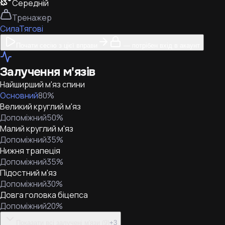
Середній
Тренажер
Сила
Тягові
Почати сесію з цієї вправи
— потрібен вхід в акаунт
Залучення м'язів
Найширший м'яз спини
Основний
80
%
Великий круглий м'яз
Допоміжний
50
%
Малий круглий м'яз
Допоміжний
35
%
Нижня трапеція
Допоміжний
35
%
Підостний м'яз
Допоміжний
30
%
Довга головка біцепса
Допоміжний
20
%
Показати всі залучені м'язи (9)
+
3