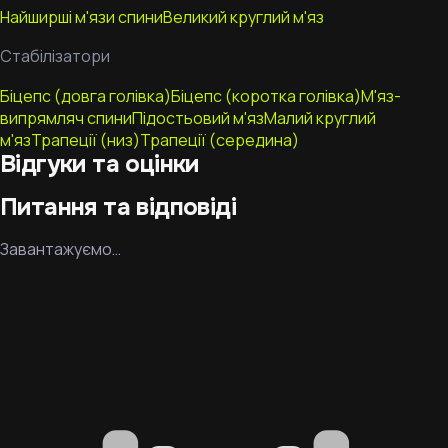
Найширші м'язи спини
Великий круглий м'яз
Стабілізатори
Біцепс (довга голівка)
Біцепс (коротка голівка)
М'яз-
випрямляч спини
Підостьовий м'яз
Малий круглий
м'яз
Трапеції (низ)
Трапеції (середина)
Відгуки та оцінки
Питання та відповіді
Завантажуємо…