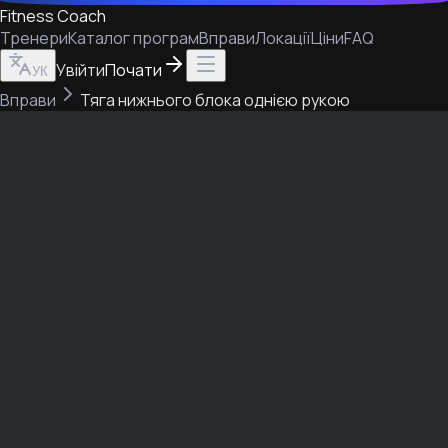
Fitness Coach
Тренери
Каталог програм
Вправи
Локації
Ціни
FAQ
Увійти
Почати
УК
Вправи
Тяга нижнього блока однією рукою