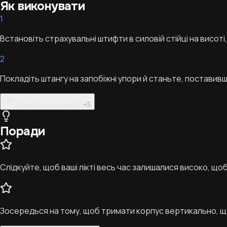
Як виконувати
1
Встановіть страхувальні штифти в силовій стійці на висоті
2
Покладіть штангу на запобіжні упори й станьте, поставивш
Показати всі кроки (7)
+
5
Поради
Слідкуйте, щоб ваші лікті весь час залишалися високо, що
Зосередься на тому, щоб тримати корпус вертикально, щ