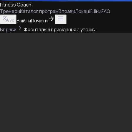
Fitness Coach
Тренери
Каталог програм
Вправи
Локації
Ціни
FAQ
Увійти
Почати
УК
Вправи
Фронтальні присідання з упорів