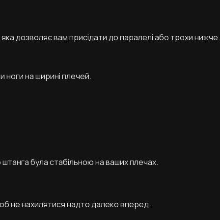
, яка дозволяє вам присідати до паралелі або трохи нижче.
и ноги на ширині плечей.
б штанга була стабільною на ваших плечах.
об не нахилятися надто далеко вперед.