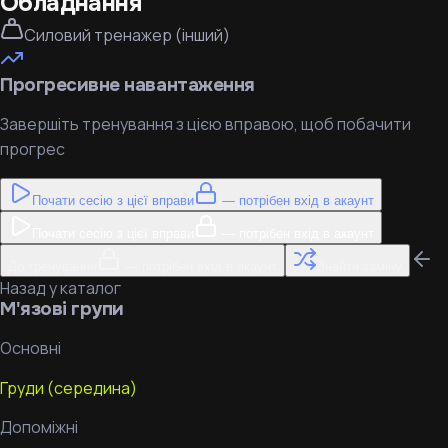
Обладнання
Силовий тренажер (інший)
Прогресивне навантаження
Завершіть тренування з цією вправою, щоб побачити
прогрес
Почати сесію з цієї вправи
— потрібен вхід в акаунт
Почати сесію з цієї вправи
— потрібен вхід в акаунт
До тренування
— потрібен вхід в акаунт
Знайти заміну
Назад у каталог
М'язові групи
Основні
Груди (середина)
Допоміжні