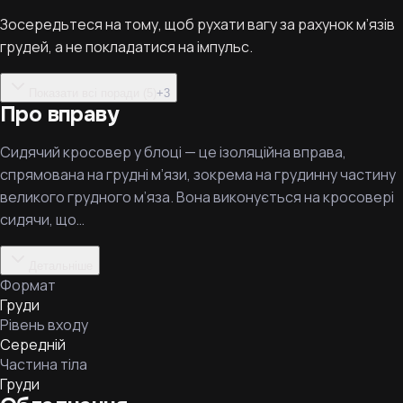
Зосередьтеся на тому, щоб рухати вагу за рахунок м’язів
грудей, а не покладатися на імпульс.
Показати всі поради (5)
+
3
Про вправу
Сидячий кросовер у блоці — це ізоляційна вправа,
спрямована на грудні м’язи, зокрема на грудинну частину
великого грудного м’яза. Вона виконується на кросовері
сидячи, що…
Детальніше
Формат
Груди
Рівень входу
Середній
Частина тіла
Груди