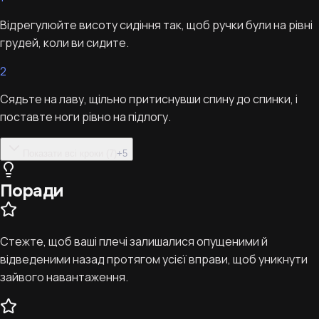
Відрегулюйте висоту сидіння так, щоб ручки були на рівні
грудей, коли ви сидите.
2
Сядьте на лаву, щільно притиснувши спину до спинки, і
поставте ноги рівно на підлогу.
Показати всі кроки (7)
+
5
Поради
Стежте, щоб ваші плечі залишалися опущеними й
відведеними назад протягом усієї вправи, щоб уникнути
зайвого навантаження.