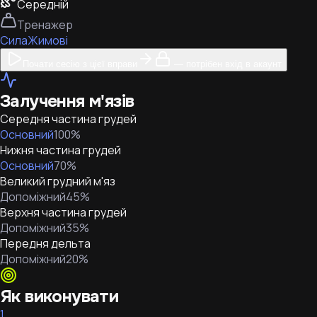
Середній
Тренажер
Сила
Жимові
Почати сесію з цієї вправи
— потрібен вхід в акаунт
Залучення м'язів
Середня частина грудей
Основний
100
%
Нижня частина грудей
Основний
70
%
Великий грудний м'яз
Допоміжний
45
%
Верхня частина грудей
Допоміжний
35
%
Передня дельта
Допоміжний
20
%
Як виконувати
1