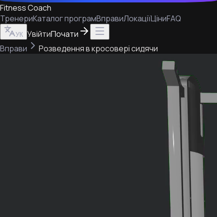
Fitness Coach
Тренери
Каталог програм
Вправи
Локації
Ціни
FAQ
Увійти
Почати
УК
Вправи
Розведення в кросовері сидячи