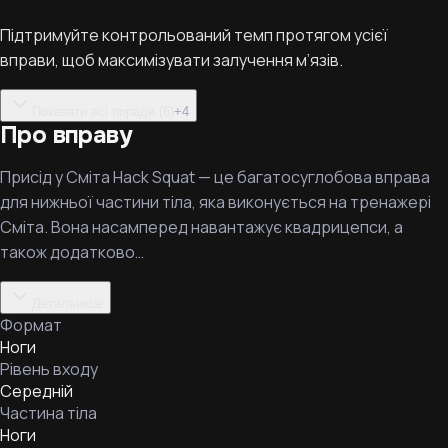
Підтримуйте контрольований темп протягом усієї
вправи, щоб максимізувати залучення м’язів.
Показати всі поради (6)
+
4
Про вправу
Присід у Сміта Hack Squat — це багатосуглобова вправа
для нижньої частини тіла, яка виконується на тренажері
Сміта. Вона насамперед навантажує квадрицепси, а
також додатково…
Детальніше
Формат
Ноги
Рівень входу
Середній
Частина тіла
Ноги