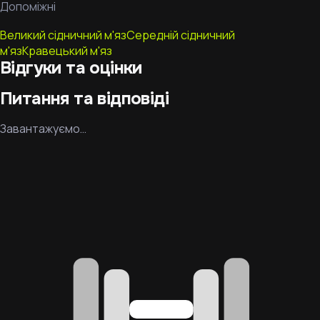
Допоміжні
Великий сідничний м'яз
Середній сідничний
м'яз
Кравецький м'яз
Відгуки та оцінки
Питання та відповіді
Завантажуємо…