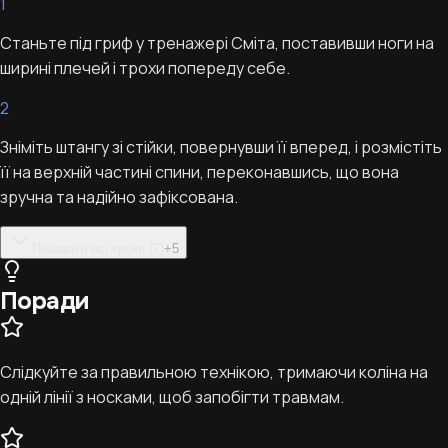
1
Станьте під гриф у тренажері Сміта, поставивши ноги на
ширині плечей і трохи попереду себе.
2
Зніміть штангу зі стійки, повернувши її вперед, і розмістіть
її на верхній частині спини, переконавшись, що вона
зручна та надійно зафіксована.
Показати всі кроки (7)
+
5
Поради
Слідкуйте за правильною технікою, тримаючи коліна на
одній лінії з носками, щоб запобігти травмам.