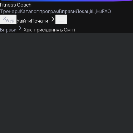
Fitness Coach
Тренери
Каталог програм
Вправи
Локації
Ціни
FAQ
Увійти
Почати
УК
Вправи
Хак-присідання в Сміті