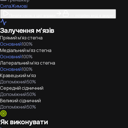
Сила
Жимові
Почати сесію з цієї вправи
— потрібен вхід в акаунт
Залучення м'язів
Прямий м'яз стегна
Основний
100
%
Медіальний м'яз стегна
Основний
100
%
Латеральний м'яз стегна
Основний
100
%
Кравецький м'яз
Допоміжний
50
%
Середній сідничний
Допоміжний
50
%
Великий сідничний
Допоміжний
50
%
Як виконувати