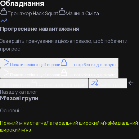
Обладнання
Тренажер Hack Squat
Машина Сміта
Прогресивне навантаження
Завершіть тренування з цією вправою, щоб побачити
прогрес
Почати сесію з цієї вправи
— потрібен вхід в акаунт
Почати сесію з цієї вправи
— потрібен вхід в акаунт
До тренування
— потрібен вхід в акаунт
Знайти заміну
Назад у каталог
М'язові групи
Основні
Прямий м'яз стегна
Латеральний широкий м'яз
Медіальний
широкий м'яз