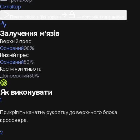
Сила
Кор
Почати сесію з цієї вправи
— потрібен вхід в акаунт
Залучення м'язів
Верхній прес
Основний
90
%
Нижній прес
Основний
80
%
Косі м'язи живота
Допоміжний
30
%
Як виконувати
1
Прикріпіть канатну рукоятку до верхнього блока
кросовера.
2