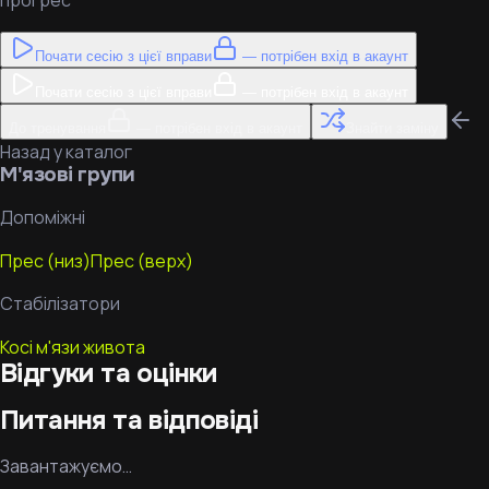
прогрес
Почати сесію з цієї вправи
— потрібен вхід в акаунт
Почати сесію з цієї вправи
— потрібен вхід в акаунт
До тренування
— потрібен вхід в акаунт
Знайти заміну
Назад у каталог
М'язові групи
Допоміжні
Прес (низ)
Прес (верх)
Стабілізатори
Косі м'язи живота
Відгуки та оцінки
Питання та відповіді
Завантажуємо…