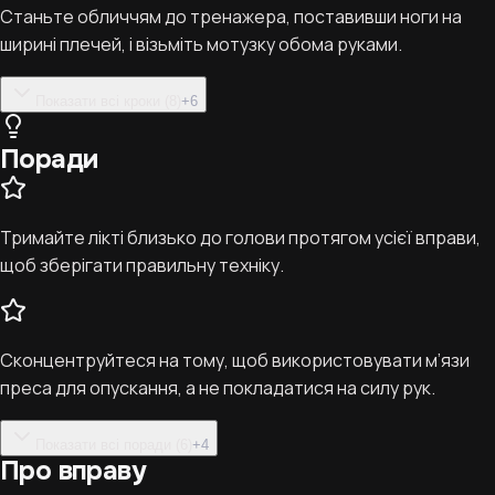
Станьте обличчям до тренажера, поставивши ноги на
ширині плечей, і візьміть мотузку обома руками.
Показати всі кроки (8)
+
6
Поради
Тримайте лікті близько до голови протягом усієї вправи,
щоб зберігати правильну техніку.
Сконцентруйтеся на тому, щоб використовувати м’язи
преса для опускання, а не покладатися на силу рук.
Показати всі поради (6)
+
4
Про вправу