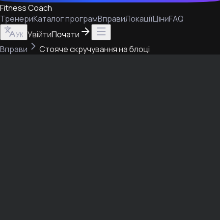
Fitness Coach
Тренери
Каталог програм
Вправи
Локації
Ціни
FAQ
Увійти
Почати
УК
Вправи
Стояче скручування на блоці