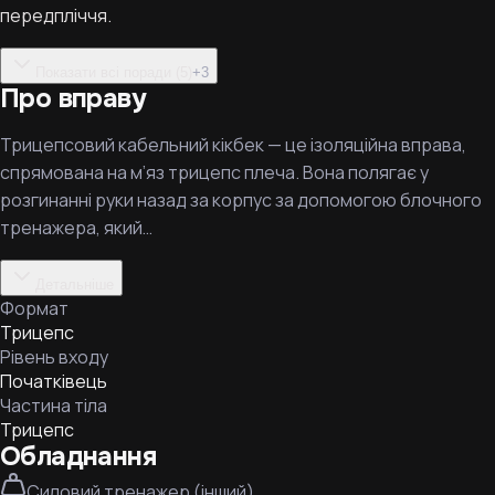
передпліччя.
Показати всі поради (5)
+
3
Про вправу
Трицепсовий кабельний кікбек — це ізоляційна вправа,
спрямована на м’яз трицепс плеча. Вона полягає у
розгинанні руки назад за корпус за допомогою блочного
тренажера, який…
Детальніше
Формат
Трицепс
Рівень входу
Початківець
Частина тіла
Трицепс
Обладнання
Силовий тренажер (інший)