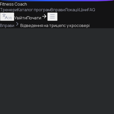
Fitness Coach
Тренери
Каталог програм
Вправи
Локації
Ціни
FAQ
Увійти
Почати
УК
Вправи
Відведення на трицепс у кросовері