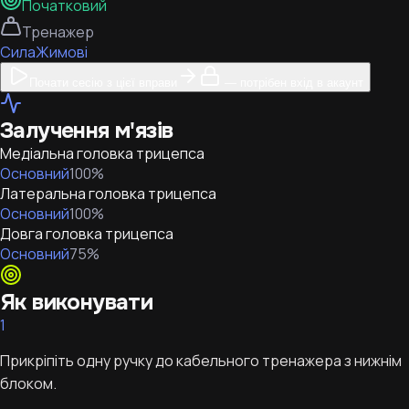
Початковий
Тренажер
Сила
Жимові
Почати сесію з цієї вправи
— потрібен вхід в акаунт
Залучення м'язів
Медіальна головка трицепса
Основний
100
%
Латеральна головка трицепса
Основний
100
%
Довга головка трицепса
Основний
75
%
Як виконувати
1
Прикріпіть одну ручку до кабельного тренажера з нижнім
блоком.