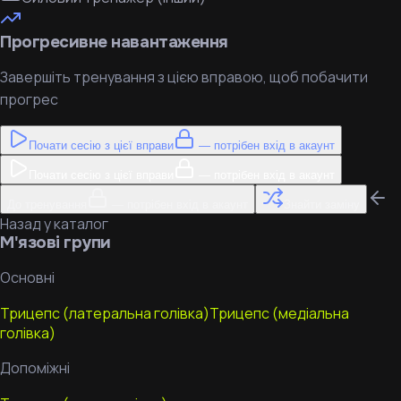
Прогресивне навантаження
Завершіть тренування з цією вправою, щоб побачити
прогрес
Почати сесію з цієї вправи
— потрібен вхід в акаунт
Почати сесію з цієї вправи
— потрібен вхід в акаунт
До тренування
— потрібен вхід в акаунт
Знайти заміну
Назад у каталог
М'язові групи
Основні
Трицепс (латеральна голівка)
Трицепс (медіальна
голівка)
Допоміжні