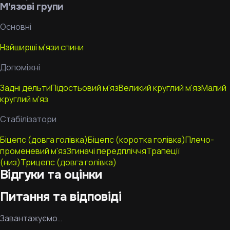
М'язові групи
Основні
Найширші м'язи спини
Допоміжні
Задні дельти
Підостьовий м'яз
Великий круглий м'яз
Малий
круглий м'яз
Стабілізатори
Біцепс (довга голівка)
Біцепс (коротка голівка)
Плечо-
променевий м'яз
Згиначі передпліччя
Трапеції
(низ)
Трицепс (довга голівка)
Відгуки та оцінки
Питання та відповіді
Завантажуємо…