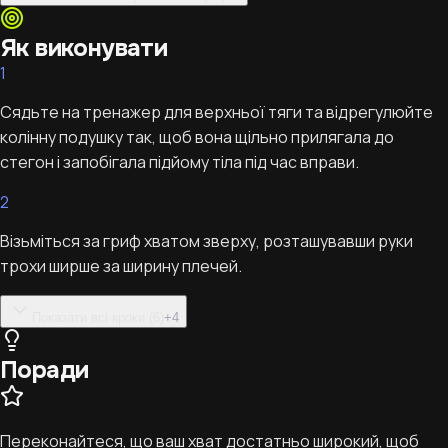
Як виконувати
1
Сядьте на тренажер для верхньої тяги та відрегулюйте
колінну подушку так, щоб вона щільно прилягала до
стегон і запобігала підйому тіла під час вправи.
2
Візьміться за гриф хватом зверху, розташувавши руки
трохи ширше за ширину плечей.
Показати всі кроки (6)
+
4
Поради
Переконайтеся, що ваш хват достатньо широкий, щоб