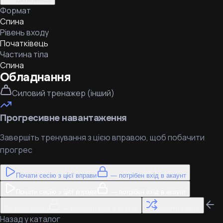
Формат
Спина
Рівень входу
Початківець
Частина тіла
Спина
Обладнання
Силовий тренажер (інший)
Прогресивне навантаження
Завершіть тренування з цією вправою, щоб побачити
прогрес
Почати сесію з цієї вправи
— потрібен вхід в акаунт
Почати сесію з цієї вправи
— потрібен вхід в акаунт
До тренування
— потрібен вхід в акаунт
Знайти заміну
Назад у каталог