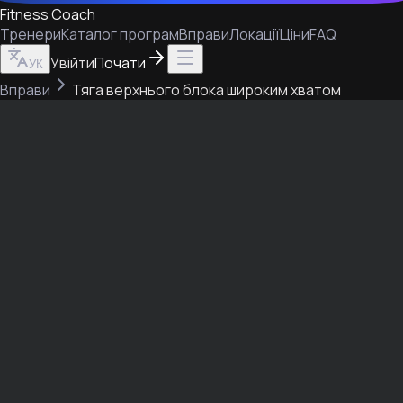
Fitness Coach
Тренери
Каталог програм
Вправи
Локації
Ціни
FAQ
Увійти
Почати
УК
Вправи
Тяга верхнього блока широким хватом