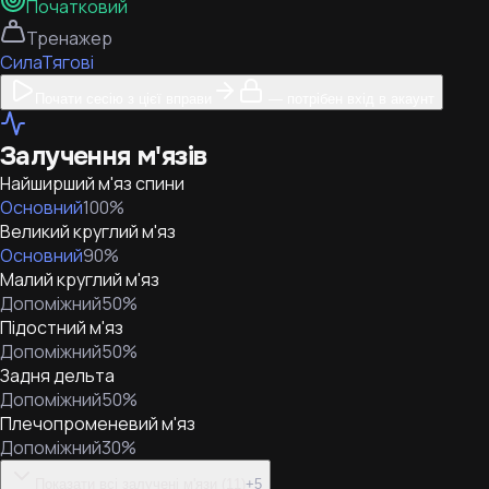
Початковий
Тренажер
Сила
Тягові
Почати сесію з цієї вправи
— потрібен вхід в акаунт
Залучення м'язів
Найширший м'яз спини
Основний
100
%
Великий круглий м'яз
Основний
90
%
Малий круглий м'яз
Допоміжний
50
%
Підостний м'яз
Допоміжний
50
%
Задня дельта
Допоміжний
50
%
Плечопроменевий м'яз
Допоміжний
30
%
Показати всі залучені м'язи (11)
+
5