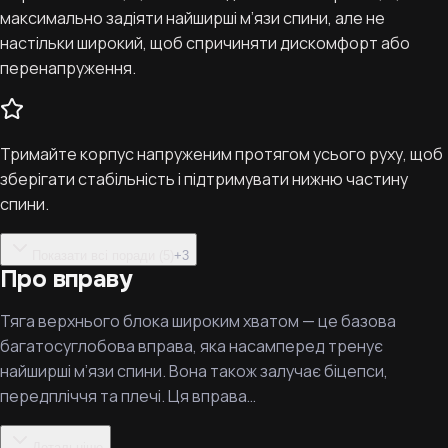
максимально задіяти найширші м’язи спини, але не
настільки широкий, щоб спричиняти дискомфорт або
перенапруження.
Тримайте корпус напруженим протягом усього руху, щоб
зберігати стабільність і підтримувати нижню частину
спини.
Показати всі поради (5)
+
3
Про вправу
Тяга верхнього блока широким хватом — це базова
багатосуглобова вправа, яка насамперед тренує
найширші м’язи спини. Вона також залучає біцепси,
передпліччя та плечі. Ця вправа…
Детальніше