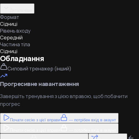
Детальніше
Формат
Сідниці
Рівень входу
Середній
Частина тіла
Сідниці
Обладнання
Силовий тренажер (інший)
Прогресивне навантаження
Завершіть тренування з цією вправою, щоб побачити
прогрес
Почати сесію з цієї вправи
— потрібен вхід в акаунт
Почати сесію з цієї вправи
— потрібен вхід в акаунт