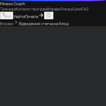
Fitness Coach
Тренери
Каталог програм
Вправи
Локації
Ціни
FAQ
Увійти
Почати
УК
Вправи
Відведення стегна на блоці