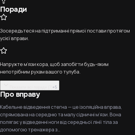
Поради
Зосередьтеся на підтриманні прямої постави протягом
усієї вправи.
Напружте м’язи кора, щоб запобігти будь-яким
непотрібним рухам вашого тулуба.
Показати всі поради (7)
+
5
Про вправу
Кабельне відведення стегна — це ізоляційна вправа,
спрямована на середню та малу сідничні м’язи. Вона
полягає у відведенні ноги від середньої лінії тіла за
допомогою тренажера з…