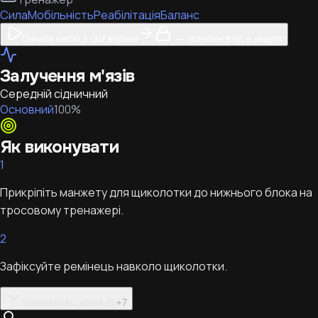
Сила
Мобільність
Реабілітація
Баланс
Почати сесію з цієї вправи
— потрібен вхід в акаунт
Залучення м'язів
Середній сідничний
Основний
100
%
Як виконувати
1
Прикріпіть манжету для щиколотки до нижнього блока на
тросовому тренажері.
2
Зафіксуйте ремінець навколо щиколотки.
Показати всі кроки (9)
+
7