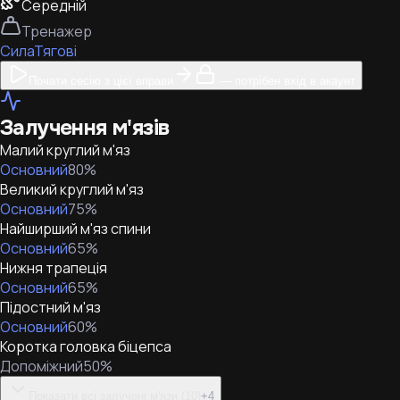
Середній
Тренажер
Сила
Тягові
Почати сесію з цієї вправи
— потрібен вхід в акаунт
Залучення м'язів
Малий круглий м'яз
Основний
80
%
Великий круглий м'яз
Основний
75
%
Найширший м'яз спини
Основний
65
%
Нижня трапеція
Основний
65
%
Підостний м'яз
Основний
60
%
Коротка головка біцепса
Допоміжний
50
%
Показати всі залучені м'язи (10)
+
4