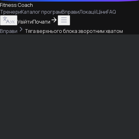
Fitness Coach
Тренери
Каталог програм
Вправи
Локації
Ціни
FAQ
Увійти
Почати
УК
Вправи
Тяга верхнього блока зворотним хватом