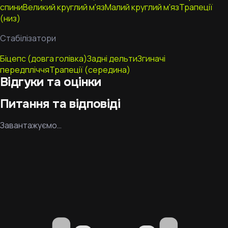
спини
Великий круглий м'яз
Малий круглий м'яз
Трапеції
(низ)
Стабілізатори
Біцепс (довга голівка)
Задні дельти
Згиначі
передпліччя
Трапеції (середина)
Відгуки та оцінки
Питання та відповіді
Завантажуємо…