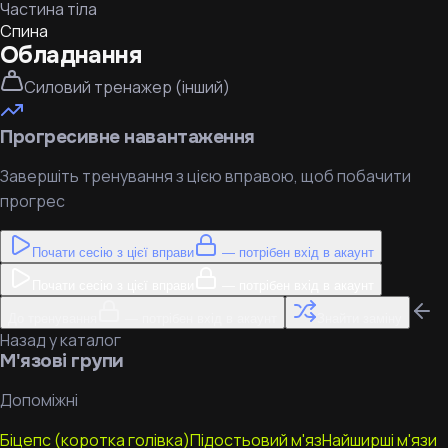
Частина тіла
Спина
Обладнання
Силовий тренажер (інший)
Прогресивне навантаження
Завершіть тренування з цією вправою, щоб побачити
прогрес
Почати сесію з цієї вправи
— потрібен вхід в акаунт
Почати сесію з цієї вправи
— потрібен вхід в акаунт
До тренування
— потрібен вхід в акаунт
Знайти заміну
Назад у каталог
М'язові групи
Допоміжні
Біцепс (коротка голівка)
Підостьовий м'яз
Найширші м'язи