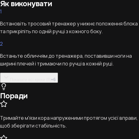
Як виконувати
1
Встановіть тросовий тренажер у нижнє положення блока
та прикріпіть по одній ручці з кожного боку.
2
Встаньте обличчям до тренажера, поставивши ноги на
ширині плечей і тримаючи по ручці в кожній руці.
Показати всі кроки (8)
+
6
Поради
Тримайте м'язи кора напруженими протягом усієї вправи,
щоб зберігати стабільність.