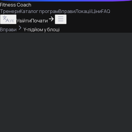
Fitness Coach
Тренери
Каталог програм
Вправи
Локації
Ціни
FAQ
Увійти
Почати
УК
Вправи
Y-підйом у блоці