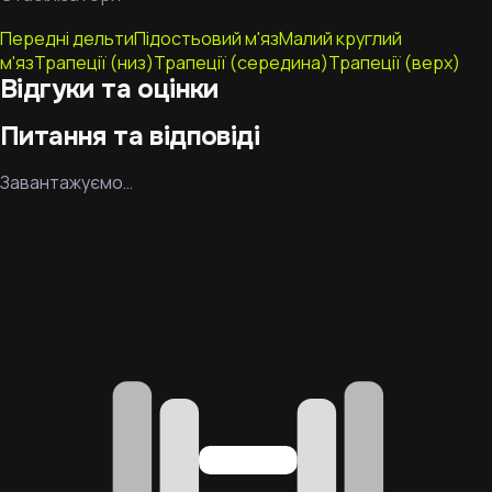
Передні дельти
Підостьовий м'яз
Малий круглий
м'яз
Трапеції (низ)
Трапеції (середина)
Трапеції (верх)
Відгуки та оцінки
Питання та відповіді
Завантажуємо…