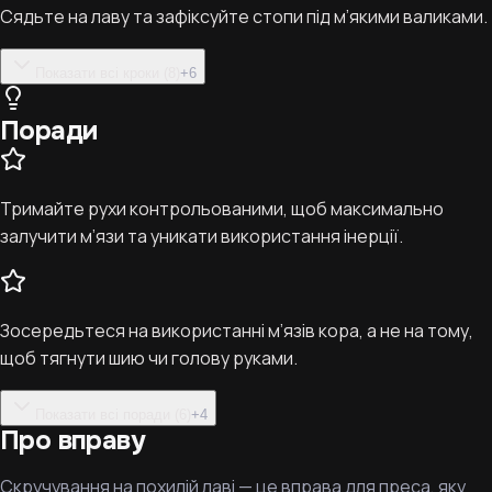
Сядьте на лаву та зафіксуйте стопи під м’якими валиками.
Показати всі кроки (8)
+
6
Поради
Тримайте рухи контрольованими, щоб максимально
залучити м’язи та уникати використання інерції.
Зосередьтеся на використанні м’язів кора, а не на тому,
щоб тягнути шию чи голову руками.
Показати всі поради (6)
+
4
Про вправу
Скручування на похилій лаві — це вправа для преса, яку