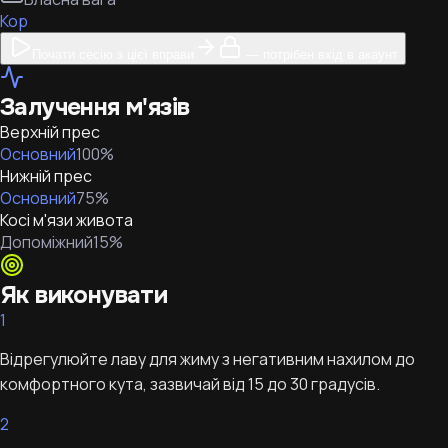
Кор
Почати сесію з цієї вправи
— потрібен вхід в акаунт
Залучення м'язів
Верхній прес
Основний
100
%
Нижній прес
Основний
75
%
Косі м'язи живота
Допоміжний
15
%
Як виконувати
1
Відрегулюйте лаву для жиму з негативним нахилом до
комфортного кута, зазвичай від 15 до 30 градусів.
2