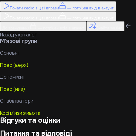
Почати сесію з цієї вправи
— потрібен вхід в акаунт
Почати сесію з цієї вправи
— потрібен вхід в акаунт
До тренування
— потрібен вхід в акаунт
Знайти заміну
Назад у каталог
М'язові групи
Основні
Прес (верх)
Допоміжні
Прес (низ)
Стабілізатори
Косі м'язи живота
Відгуки та оцінки
Питання та відповіді